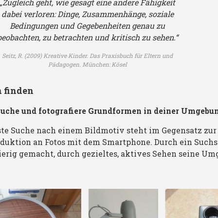
„Zugleich geht, wie gesagt eine andere Fähigkeit
dabei verloren: Dinge, Zusammenhänge, soziale
Bedingungen und Gegebenheiten genau zu
beobachten, zu betrachten und kritisch zu sehen.“
Seitz, R. (2009) Kreative Kinder. Das Praxisbuch für Eltern und
Pädagogen. München: Kösel
n finden
„Suche und fotografiere Grundformen in deiner Umgebu
Schüle
Schüler-Fund:
te Suche nach einem Bildmotiv steht im Gegensatz zur
r-Fund:
Quadrat und
uktion an Fotos mit dem Smartphone. Durch ein Suchsp
Dreiec
erig gemacht, durch gezieltes, aktives Sehen seine U
Kreis
k