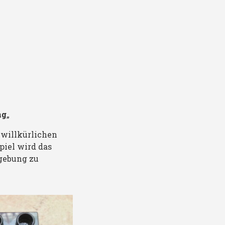
ng
„
 willkürlichen
iel wird das
mgebung zu