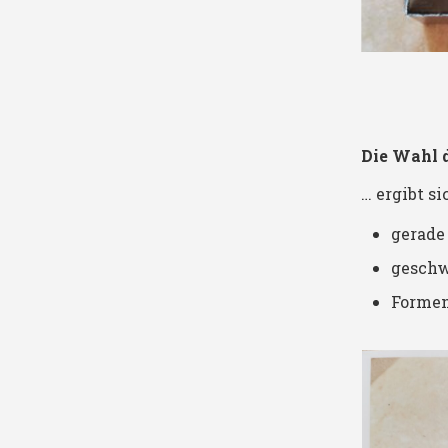
Die Wahl d
… ergibt si
gerade 
geschw
Formen 