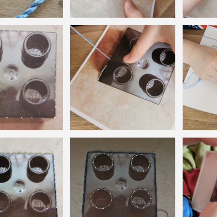
Kreise
Kreise in
eprickelt
Kettstich