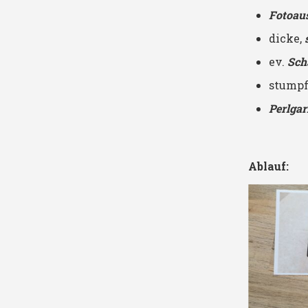
Fotoau
dicke,
ev.
Sch
stump
Material
Perlga
Ablauf:
Quadrat mit
Q
Löchern
R
versehen