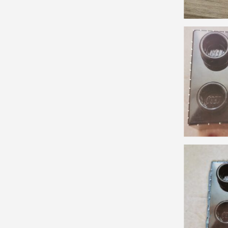
Quadrat
bestickt
g