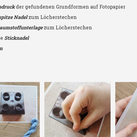
sdruck
der gefundenen Grundformen auf Fotopapier
spitze Nadel
zum Löcherstechen
aumstoffunterlage
zum Löcherstechen
fe
Sticknadel
prickeln
prickeln_02
rn
uadrat in
Rückstich
ückstich